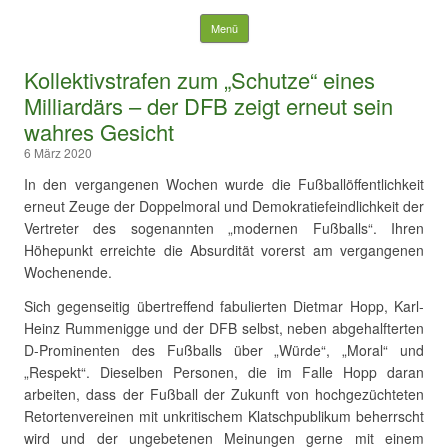
Suchen nach:
Springe zum Inhalt
Menü
Kollektivstrafen zum „Schutze“ eines
Milliardärs – der DFB zeigt erneut sein
wahres Gesicht
6 März 2020
In den vergangenen Wochen wurde die Fußballöffentlichkeit
erneut Zeuge der Doppelmoral und Demokratiefeindlichkeit der
Vertreter des sogenannten „modernen Fußballs“. Ihren
Höhepunkt erreichte die Absurdität vorerst am vergangenen
Wochenende.
Sich gegenseitig übertreffend fabulierten Dietmar Hopp, Karl-
Heinz Rummenigge und der DFB selbst, neben abgehalfterten
D-Prominenten des Fußballs über „Würde“, „Moral“ und
„Respekt“. Dieselben Personen, die im Falle Hopp daran
arbeiten, dass der Fußball der Zukunft von hochgezüchteten
Retortenvereinen mit unkritischem Klatschpublikum beherrscht
wird und der ungebetenen Meinungen gerne mit einem