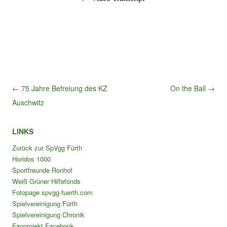
Beitragsnavigation
← 75 Jahre Befreiung des KZ
On the Ball →
Auschwitz
LINKS
Zurück zur SpVgg Fürth
Horidos 1000
Sportfreunde Ronhof
Weiß Grüner Hilfefonds
Fotopage spvgg-fuerth.com
Spielvereinigung Fürth
Spielvereinigung Chronik
Fanprojekt Facebook